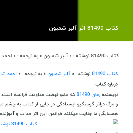
کتاب 81490 اثر آلبر شمبون
کتاب 81490 نوشته : « آلبر شمبون » به ترجمه : » احمد شاملو » و چاپ » انتشارات نگاه » است.
کتاب 81490
نوشته : «
آلبر شمبون
» به ترجمه : «
احمد شام
درباره کتاب
نویسنده
رمان 81490
که عضو نهضت مقاومت فرانسه است. خاط
و مرگ دراثر گرسنگیو ایستادگی در جایی از کتاب به چشم می
همسایگی ما جنایت میکنند خواندن این اثر جذاب و آموزند