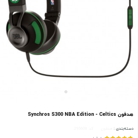
هدفون Synchros S300 NBA Edition - Celtics
دسته‌بندی :
هدفون
کد:
295608