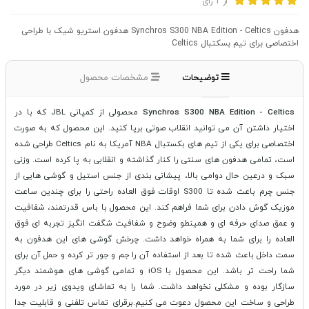
از
1
رای
هدفون Synchros S300 NBA Edition - Celtics هدفون استریو شیک با طراحی
اختصاصی برای تیم بسکتبال Celtics
توضیحات
مشخصات محصول
Synchros S300 NBA Edition - Celtics
محصولی از کمپانی JBL که با در
اختیار داشتن آن می توانید انقلاب صوتی برپا کنید. این محصول که به صورت
اختصاصی برای یکی از تیم های بکستبال NBA آمریکا به نام Celtics طراحی شده
است، تمامی هدفون های سنتی را کنار گذاشته و انقلابی به پا کرده است. وزنی
سبک و درعین حال دوامی بالا، پیشانی بندی از جنس استیل و گوشی هایی از
جنس چرم باعث شده تا S300 اوقات فوق العاده راحتی را برای چندین ساعت
موزیک گوش دادن برای شما فراهم کند. این محصول با باس قدرتمند، شفافیت
و عمق صدای حرفه ای و همینطو وضوح و شفافیت شگفت انگیز تجربه ای فوق
العاده را برای شما به همراه خواهد داشت. چرخش گوشی های این هدفون به
سمت داخل باعث شده تا بعد از استفاده آن را جم و جور تر کرده و حمل آن برای
شما راحت تر باشد. این محصول با iOS و تمامی گوشی های هوشمند دیگر
سازگار بوده و مشکلی نخواهد داشت. شما را به تماشای ویدوی زیر در مورد
طراحی و ساخت این محصول دعوت می کنیم.برقرای تماس تلفنی و قابلیت جدا