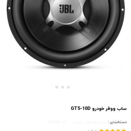
ساب ووفر خودرو GT5-10D
دسته‌بندی :
سیستم صوتی خودرو
کد:
298586